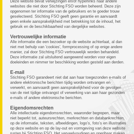
Deze website bevat verwijzingen en/of hyperlinks naar andere
websites die niet door Stichting FSO worden beheerd. Deze zijn
opgenomen ter informatie van de gebruikers en te goeder trouw
geselecteerd. Stichting FSO geeft geen garantie en aanvaardt
geen enkele aansprakelijkheid met betrekking tot de inhoud, het
gebruik en de beschikbaarheid van dergelijke websites.
Vertrouwelijke informatie
Alle informatie die een bezoeker op de website achterlaat, al dan
niet met behulp van 'cookies', formprocessing of op enige andere
manier, zal door Stichting FSO vertrouwelijk worden behandeld.
Deze informatie zal uitsluitend aangewend worden voor eigen
doeleinden en nimmer ter beschikking worden gesteld aan derden.
E-mail
Stichting FSO garandeert niet dat aan haar toegezonden e-mails of
andere elektronische berichten tijdig worden ontvangen en
verwerkt, en aanvaardt geen aansprakelijkheid voor de gevolgen
van de niet tijdige ontvangst of verwerking van aan haar gezonden
e-mails of andere elektronische berichten.
Eigendomsrechten
Alle intellectuele eigendomsrechten, waaronder begrepen, maar
niet beperkt tot, auteursrechten, merkrechten en databankrechten,
op de informatie, teksten, afbeeldingen, logo’s, foto’s en illustraties
op deze website en op de lay-out en vormgeving van deze website
rusten bij Stichting FSO. Het verveelvoudigen en openbaar maken